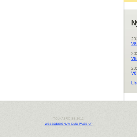
N
20
V8
20
V8
20
V8
Lis
TOLKABRO.SE 2012
WEBBDESIGN AV DMD PAGE-UP