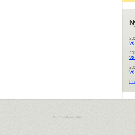
N
20
V8
20
V8
20
V8
Lis
TOLKABRO.SE 2025