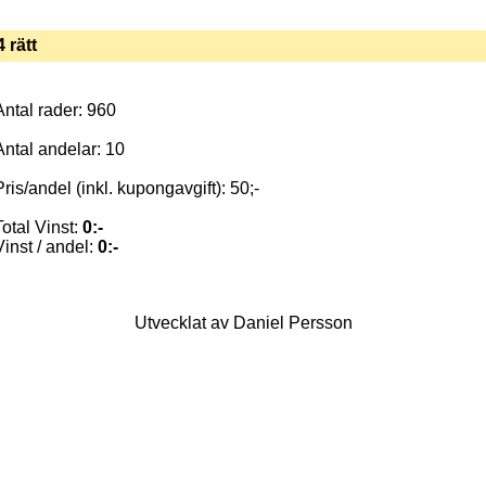
4 rätt
Antal rader: 960
Antal andelar: 10
Pris/andel (inkl. kupongavgift): 50;-
Total Vinst:
0:-
Vinst / andel:
0:-
Utvecklat av Daniel Persson